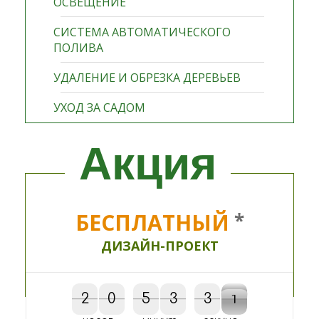
ОСВЕЩЕНИЕ
СИСТЕМА АВТОМАТИЧЕСКОГО
ПОЛИВА
УДАЛЕНИЕ И ОБРЕЗКА ДЕРЕВЬЕВ
УХОД ЗА САДОМ
Акция
БЕСПЛАТНЫЙ
*
ДИЗАЙН-ПРОЕКТ
2
2
0
0
5
5
3
3
3
3
0
1
0
1