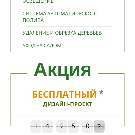
ОСВЕЩЕНИЕ
СИСТЕМА АВТОМАТИЧЕСКОГО
ПОЛИВА
УДАЛЕНИЕ И ОБРЕЗКА ДЕРЕВЬЕВ
УХОД ЗА САДОМ
Акция
БЕСПЛАТНЫЙ
*
ДИЗАЙН-ПРОЕКТ
1
1
4
4
2
2
5
5
0
0
1
8
9
1
8
9