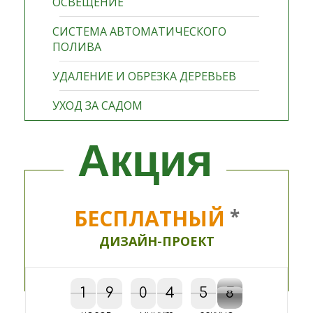
ОСВЕЩЕНИЕ
СИСТЕМА АВТОМАТИЧЕСКОГО
ПОЛИВА
УДАЛЕНИЕ И ОБРЕЗКА ДЕРЕВЬЕВ
УХОД ЗА САДОМ
Акция
БЕСПЛАТНЫЙ
*
ДИЗАЙН-ПРОЕКТ
1
1
9
9
0
0
4
4
5
5
5
0
8
7
5
0
7
8