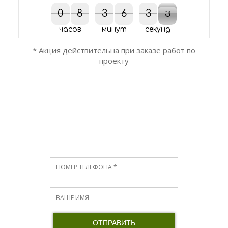
0
0
8
8
3
3
6
6
3
3
2
3
2
3
часов
минут
секунд
* Акция действительна при заказе работ по
проекту
ОСТАЛИСЬ ВОПРОСЫ?
Мы вам перезвоним!