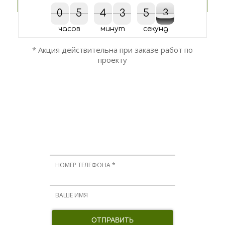
0
0
5
5
4
4
3
3
5
5
4
3
3
4
часов
минут
секунд
* Акция действительна при заказе работ по
проекту
ОСТАЛИСЬ ВОПРОСЫ?
Мы вам перезвоним!