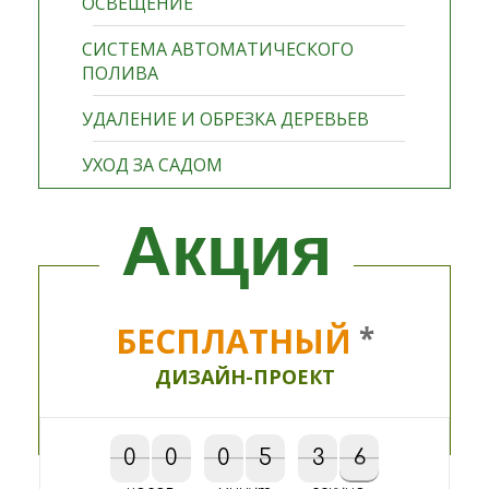
ОСВЕЩЕНИЕ
СИСТЕМА АВТОМАТИЧЕСКОГО
ПОЛИВА
УДАЛЕНИЕ И ОБРЕЗКА ДЕРЕВЬЕВ
УХОД ЗА САДОМ
Акция
БЕСПЛАТНЫЙ
*
ДИЗАЙН-ПРОЕКТ
0
0
0
0
0
0
5
5
4
3
3
6
7
6
4
7