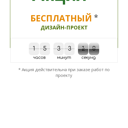
БЕСПЛАТНЫЙ
*
ДИЗАЙН-ПРОЕКТ
1
1
5
5
3
3
3
3
2
1
9
0
1
9
2
0
часов
минут
секунд
* Акция действительна при заказе работ по
проекту
ОСТАЛИСЬ ВОПРОСЫ?
Мы вам перезвоним!