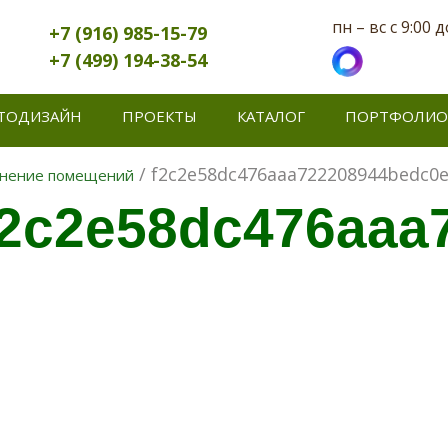
пн – вс с 9:00 д
+7 (916) 985-15-79
+7 (499) 194-38-54
ТОДИЗАЙН
ПРОЕКТЫ
КАТАЛОГ
ПОРТФОЛИО
/ f2c2e58dc476aaa722208944bedc0
нение помещений
f2c2e58dc476aaa