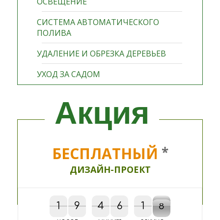
ОСВЕЩЕНИЕ
СИСТЕМА АВТОМАТИЧЕСКОГО
ПОЛИВА
УДАЛЕНИЕ И ОБРЕЗКА ДЕРЕВЬЕВ
УХОД ЗА САДОМ
Акция
БЕСПЛАТНЫЙ
*
ДИЗАЙН-ПРОЕКТ
1
1
9
9
4
4
6
6
2
1
1
8
7
2
7
8