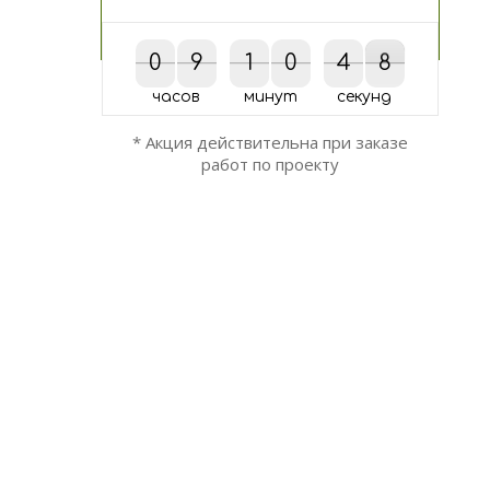
0
0
9
9
1
1
0
0
4
4
5
8
7
5
7
8
часов
минут
секунд
* Акция действительна при заказе
работ по проекту
ОСТАЛИСЬ ВОПРОСЫ?
Мы вам перезвоним!