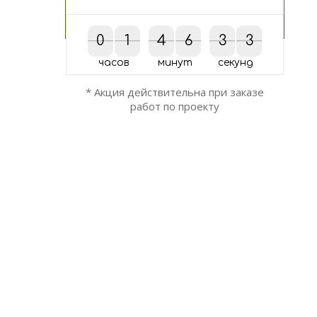
0
0
1
1
4
4
6
6
3
3
2
3
2
3
часов
минут
секунд
* Акция действительна при заказе
работ по проекту
ОСТАЛИСЬ ВОПРОСЫ?
Мы вам перезвоним!