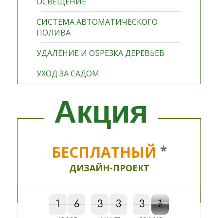
ОСВЕЩЕНИЕ
СИСТЕМА АВТОМАТИЧЕСКОГО
ПОЛИВА
УДАЛЕНИЕ И ОБРЕЗКА ДЕРЕВЬЕВ
УХОД ЗА САДОМ
Акция
БЕСПЛАТНЫЙ
*
ДИЗАЙН-ПРОЕКТ
1
1
6
6
3
3
3
3
3
3
2
1
1
2