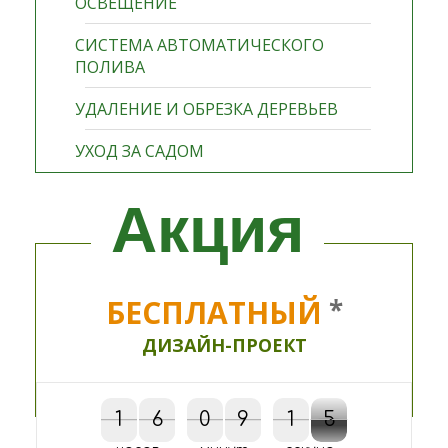
ОСВЕЩЕНИЕ
СИСТЕМА АВТОМАТИЧЕСКОГО
ПОЛИВА
УДАЛЕНИЕ И ОБРЕЗКА ДЕРЕВЬЕВ
УХОД ЗА САДОМ
Акция
БЕСПЛАТНЫЙ
*
ДИЗАЙН-ПРОЕКТ
1
1
6
6
0
0
9
9
2
1
1
5
6
2
5
6