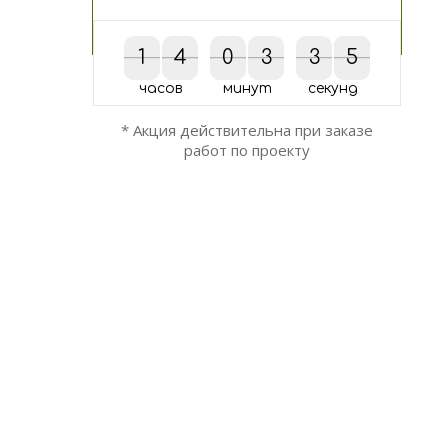
1
1
4
4
0
0
3
3
3
3
4
5
4
5
часов
минут
секунд
* Акция действительна при заказе
работ по проекту
ОСТАЛИСЬ ВОПРОСЫ?
Мы вам перезвоним!