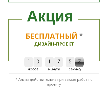
Акция
БЕСПЛАТНЫЙ
*
ДИЗАЙН-ПРОЕКТ
1
1
0
0
1
1
8
7
7
5
5
0
8
7
8
0
7
8
часов
минут
секунд
* Акция действительна при заказе работ по
проекту