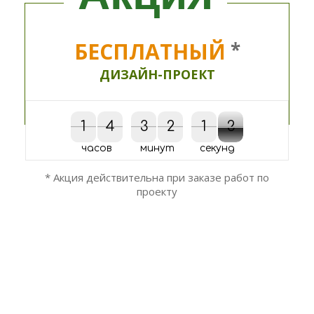
БЕСПЛАТНЫЙ
*
ДИЗАЙН-ПРОЕКТ
1
1
4
4
3
3
2
2
1
1
2
3
2
3
часов
минут
секунд
* Акция действительна при заказе работ по
проекту
ОСТАЛИСЬ ВОПРОСЫ?
Мы вам перезвоним!