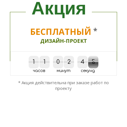
Акция
БЕСПЛАТНЫЙ
*
ДИЗАЙН-ПРОЕКТ
1
1
1
1
0
0
2
2
4
4
5
5
6
5
5
6
часов
минут
секунд
* Акция действительна при заказе работ по
проекту
ОСТАЛИСЬ ВОПРОСЫ?