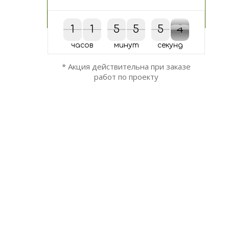
1
1
1
1
5
5
5
5
5
5
4
3
3
4
часов
минут
секунд
* Акция действительна при заказе
работ по проекту
ОСТАЛИСЬ ВОПРОСЫ?
Мы вам перезвоним!