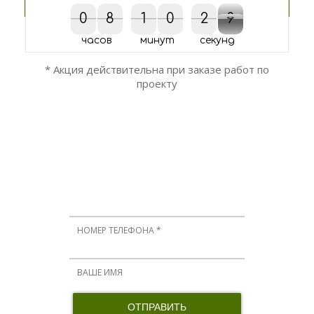
0
0
8
8
1
1
0
0
2
2
3
8
9
3
8
9
часов
минут
секунд
* Акция действительна при заказе работ по
проекту
ОСТАЛИСЬ ВОПРОСЫ?
Мы вам перезвоним!