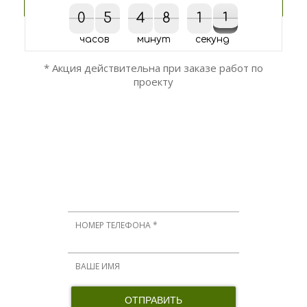
0
0
5
5
4
4
8
8
1
1
2
1
1
2
часов
минут
секунд
* Акция действительна при заказе работ по
проекту
ОСТАЛИСЬ ВОПРОСЫ?
Мы вам перезвоним!