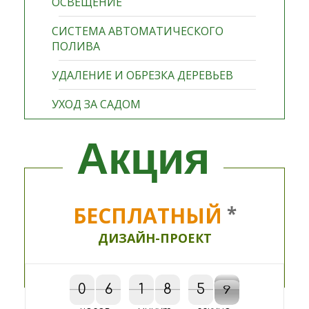
ОСВЕЩЕНИЕ
СИСТЕМА АВТОМАТИЧЕСКОГО
ПОЛИВА
УДАЛЕНИЕ И ОБРЕЗКА ДЕРЕВЬЕВ
УХОД ЗА САДОМ
Акция
БЕСПЛАТНЫЙ
*
ДИЗАЙН-ПРОЕКТ
0
0
6
6
1
1
8
8
9
5
5
0
8
9
9
0
8
9