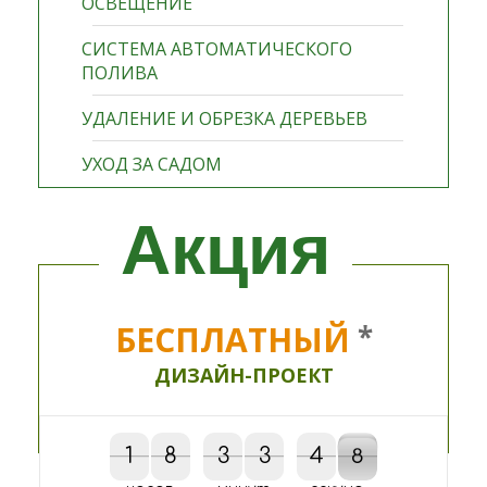
ОСВЕЩЕНИЕ
СИСТЕМА АВТОМАТИЧЕСКОГО
ПОЛИВА
УДАЛЕНИЕ И ОБРЕЗКА ДЕРЕВЬЕВ
УХОД ЗА САДОМ
Акция
БЕСПЛАТНЫЙ
*
ДИЗАЙН-ПРОЕКТ
1
1
8
8
3
3
3
3
4
4
5
8
7
5
7
8