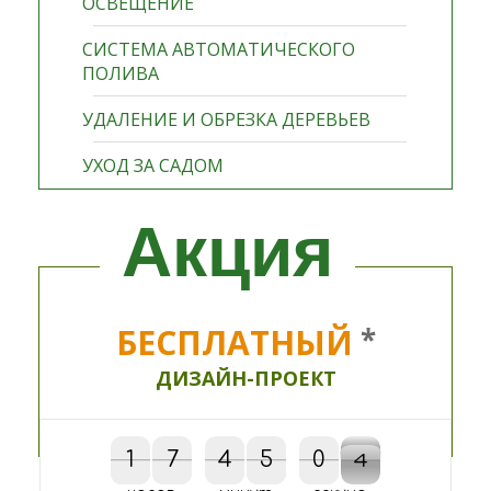
ОСВЕЩЕНИЕ
СИСТЕМА АВТОМАТИЧЕСКОГО
ПОЛИВА
УДАЛЕНИЕ И ОБРЕЗКА ДЕРЕВЬЕВ
УХОД ЗА САДОМ
Акция
БЕСПЛАТНЫЙ
*
ДИЗАЙН-ПРОЕКТ
1
1
7
7
4
4
5
5
0
0
4
3
3
4